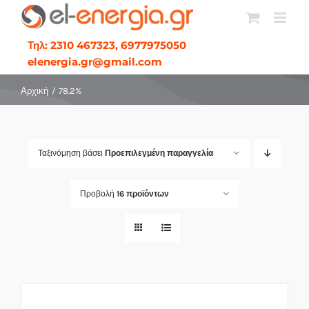
Μετάβαση
στο
Τηλ: 2310 467323, 6977975050
περιεχόμενο
elenergia.gr@gmail.com
Αρχική
78.2%
Ταξινόμηση βάσει
Προεπιλεγμένη παραγγελία
Προβολή
16 προϊόντων