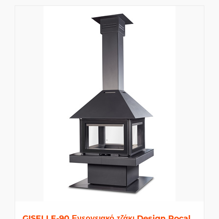
GISELLE-90 Ενεργειακό τζάκι Design Rocal