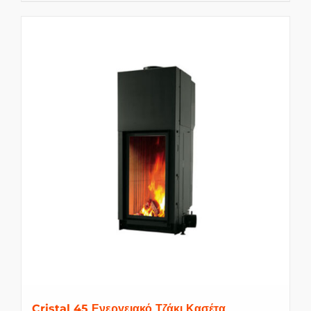
Cristal 45 Ενεργειακό Τζάκι Κασέτα